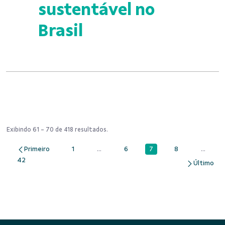
sustentável no
Brasil
Exibindo 61 - 70 de 418 resultados.
7
1
...
6
8
...
Página
Página
Páginas intermediárias Usar ABA para na
Página
Página
Páginas
42
Página