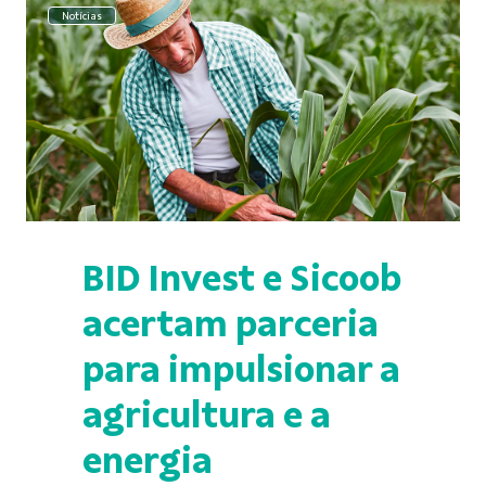
Notícias
BID Invest e Sicoob
acertam parceria
para impulsionar a
agricultura e a
energia