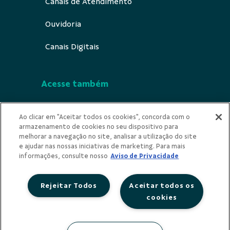
Canais de Atendimento
Ouvidoria
Canais Digitais
Acesse também
Segurança
Ao clicar em "Aceitar todos os cookies", concorda com o
armazenamento de cookies no seu dispositivo para
Indícios de Ilícitude
melhorar a navegação no site, analisar a utilização do site
e ajudar nas nossas iniciativas de marketing. Para mais
Privacidade
informações, consulte nosso
Aviso de Privacidade
Rejeitar Todos
Aceitar todos os
cookies
Redes Sociais