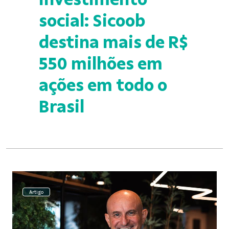
social: Sicoob
destina mais de R$
550 milhões em
ações em todo o
Brasil
Artigo