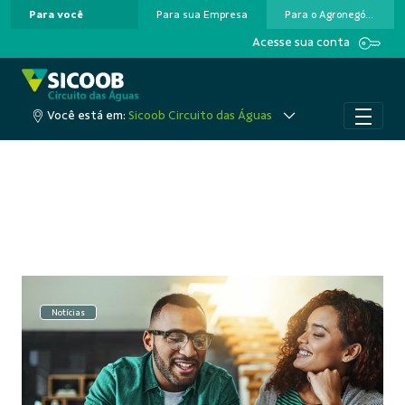
Para você
Para sua Empresa
Para o Agronegócio
Pular para o Conteúdo principal
Acesse sua conta
Você está em:
Sicoob Circuito das Águas
Notícias