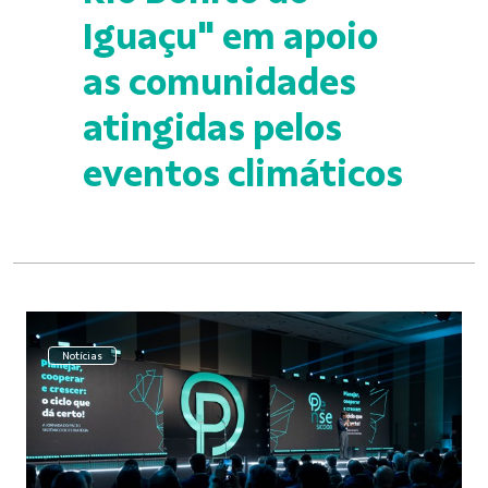
Iguaçu" em apoio
as comunidades
atingidas pelos
eventos climáticos
Notícias