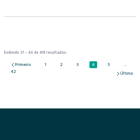
Exibindo 31 - 40 de 418 resultados.
4
1
2
3
5
...
Página
Página
Página
Página
Página
Páginas
42
Página