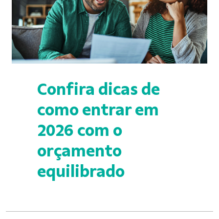
Confira dicas de
como entrar em
2026 com o
orçamento
equilibrado