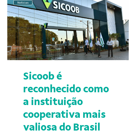
Notícias
Sicoob é
reconhecido como
a instituição
cooperativa mais
valiosa do Brasil