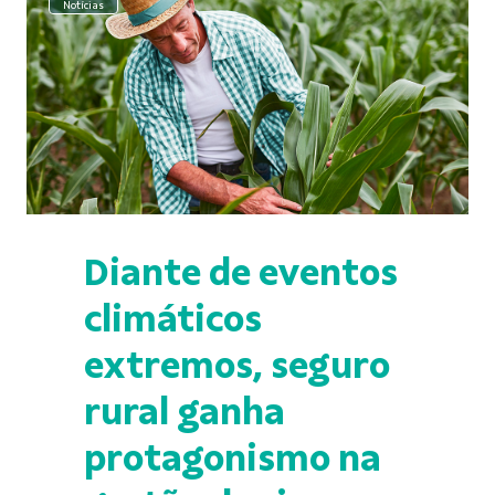
Notícias
Diante de eventos
climáticos
extremos, seguro
rural ganha
protagonismo na