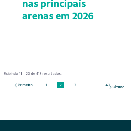
nas principais
arenas em 2026
Exibindo 11 - 20 de 418 resultados.
2
1
3
...
42
Página
Página
Página
Páginas intermediárias
Página