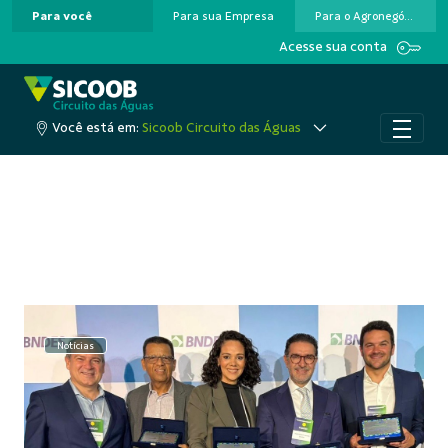
Para você
Para sua Empresa
Para o Agronegócio
Pular para o Conteúdo principal
Acesse sua conta
Você está em:
Sicoob Circuito das Águas
Notícias