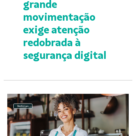
grande
movimentação
exige atenção
redobrada à
segurança digital
Notícias