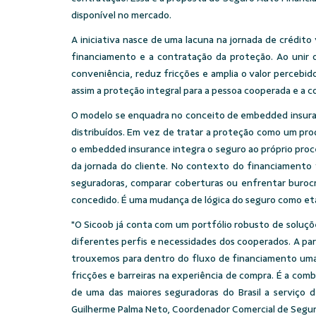
disponível no mercado.
A iniciativa nasce de uma lacuna na jornada de crédito
financiamento e a contratação da proteção. Ao unir
conveniência, reduz fricções e amplia o valor percebid
assim a proteção integral para a pessoa cooperada e a c
O modelo se enquadra no conceito de
embedded insur
distribuídos. Em vez de tratar a proteção como um pr
o
embedded insurance
integra o seguro ao próprio proc
da jornada do cliente. No contexto do financiamento v
seguradoras, comparar coberturas ou enfrentar burocra
concedido. É uma mudança de lógica do seguro como eta
"O Sicoob já conta com um portfólio robusto de soluçõ
diferentes perfis e necessidades dos cooperados. A pa
trouxemos para dentro do fluxo de financiamento uma 
fricções e barreiras na experiência de compra. É a com
de uma das maiores seguradoras do Brasil a serviço 
Guilherme Palma Neto, Coordenador Comercial de Seguro