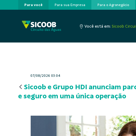
Para você
Para sua Empresa
Para o Agronegócio
Pular para o Conteúdo principal
Você está em:
Sicoob Circu
07/08/2026 03:04
Sicoob e Grupo HDI anunciam parc
e seguro em uma única operação