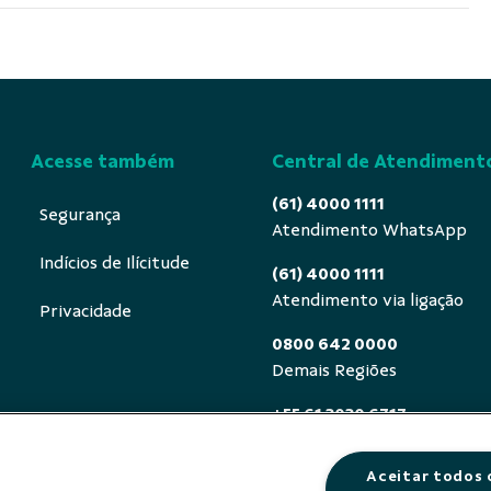
Acesse também
Central de Atendiment
(61) 4000 1111
Segurança
Atendimento WhatsApp
Indícios de Ilícitude
(61) 4000 1111
Atendimento via ligação
Privacidade
0800 642 0000
Demais Regiões
+55 61 3030 6717
Exterior (ligue a cobrar)
Aceitar todos 
0800 940 0458