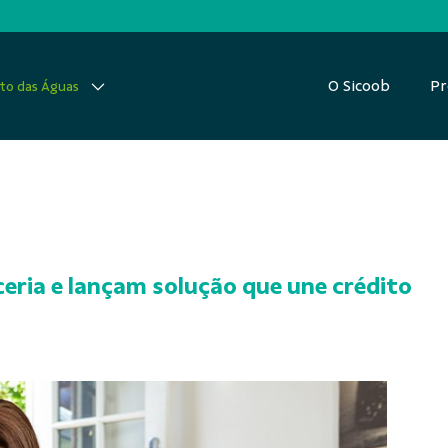
O Sicoob
Pr
ito das Águas
eria e lançam solução que une crédito