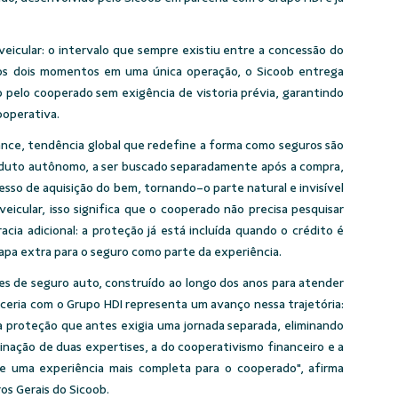
 veicular: o intervalo que sempre existiu entre a concessão do
 os dois momentos em uma única operação, o Sicoob entrega
o pelo cooperado sem exigência de vistoria prévia, garantindo
ooperativa.
ance
, tendência global que redefine a forma como seguros são
oduto autônomo, a ser buscado separadamente após a compra,
esso de aquisição do bem, tornando-o parte natural e invisível
eicular, isso significa que o cooperado não precisa pesquisar
cia adicional: a proteção já está incluída quando o crédito é
pa extra para o seguro como parte da experiência.
es de seguro auto, construído ao longo dos anos para atender
rceria com o Grupo HDI representa um avanço nessa trajetória:
proteção que antes exigia uma jornada separada, eliminando
binação de duas expertises, a do cooperativismo financeiro e a
de uma experiência mais completa para o cooperado", afirma
s Gerais do Sicoob.