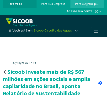
Para você
Para sua Empresa
Para o Agronegócio
Pular para o Conteúdo principal
Acesse sua conta
Você está em:
Sicoob Circuito das Águas
07/08/2026 07:09
Sicoob investe mais de R$ 567
milhões em ações sociais e amplia
capilaridade no Brasil, aponta
Relatório de Sustentabilidade