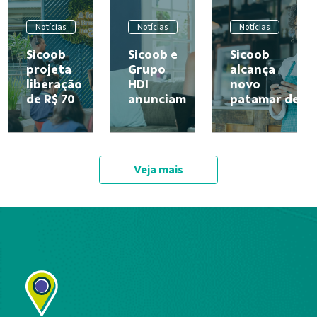
Notícias
Notícias
Notícias
Sicoob
Sicoob e
Sicoob
projeta
Grupo
alcança
liberação
HDI
novo
de R$ 70
anunciam
patamar de
bilhões
parceria
cooperados
em
e lançam
e reafirma a
crédito
solução
força do
rural
que une
modelo
Veja mais
para o
crédito e
cooperativo
Plano
seguro
no...
Safra
em uma...
26/27