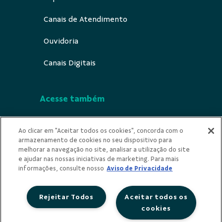
Canais de Atendimento
Ouvidoria
Canais Digitais
Acesse também
Segurança
Ao clicar em "Aceitar todos os cookies", concorda com o
armazenamento de cookies no seu dispositivo para
Indícios de Ilicitude
melhorar a navegação no site, analisar a utilização do site
e ajudar nas nossas iniciativas de marketing. Para mais
Privacidade
informações, consulte nosso
Aviso de Privacidade
Rejeitar Todos
Aceitar todos os
cookies
Redes Sociais