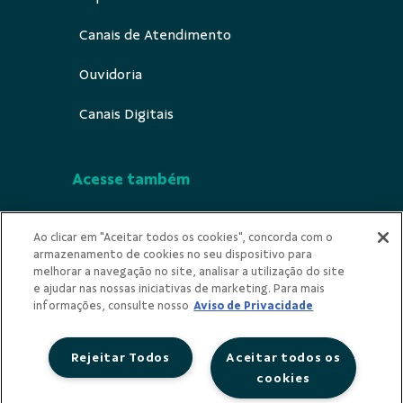
Canais de Atendimento
Ouvidoria
Canais Digitais
Acesse também
Segurança
Ao clicar em "Aceitar todos os cookies", concorda com o
armazenamento de cookies no seu dispositivo para
Indícios de Ilicitude
melhorar a navegação no site, analisar a utilização do site
e ajudar nas nossas iniciativas de marketing. Para mais
Privacidade
informações, consulte nosso
Aviso de Privacidade
Rejeitar Todos
Aceitar todos os
cookies
Redes Sociais