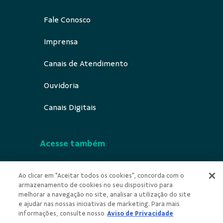
Fale Conosco
Imprensa
Canais de Atendimento
Ouvidoria
Canais Digitais
Acesse também
Segurança
Ao clicar em "Aceitar todos os cookies", concorda com o
armazenamento de cookies no seu dispositivo para
Indícios de Ilicitude
melhorar a navegação no site, analisar a utilização do site
e ajudar nas nossas iniciativas de marketing. Para mais
Privacidade
informações, consulte nosso
Aviso de Privacidade