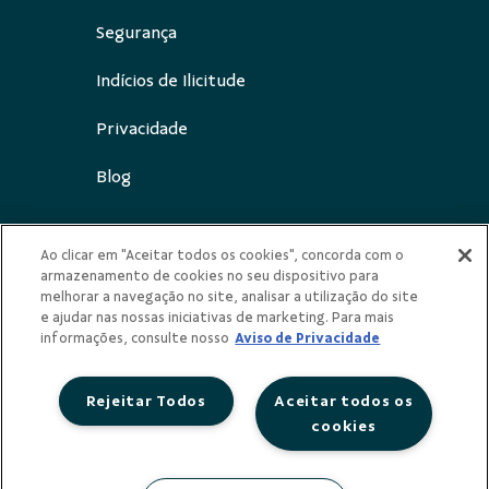
Segurança
Indícios de Ilicitude
Privacidade
Blog
Ao clicar em "Aceitar todos os cookies", concorda com o
armazenamento de cookies no seu dispositivo para
Redes Sociais
melhorar a navegação no site, analisar a utilização do site
e ajudar nas nossas iniciativas de marketing. Para mais
informações, consulte nosso
Aviso de Privacidade
Rejeitar Todos
Aceitar todos os
cookies
COOPERATIVA DE CRÉDITO E INVESTIMENTO
SICOOB CENTRO