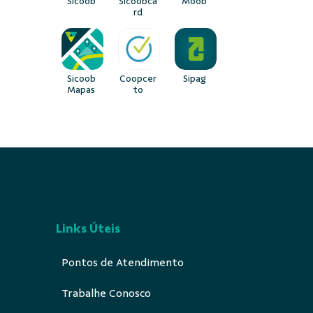
Sicoob
Sicoobca
Moob
rd
Sicoob
Coopcer
Sipag
Mapas
to
Links Úteis
Pontos de Atendimento
Trabalhe Conosco