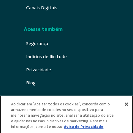
Canais Digitais
Acesse também
Segurança
Indícios de Ilicitude
Privacidade
Blog
Ao clicar em "Aceitar todos os cookies", concorda com o
armazenamento de cookies no seu dispositivo para
Redes Sociais
melhorar a navegação no site, analisar a utilização do site
e ajudar nas nossas iniciativas de marketing. Para mais
informações, consulte nosso
Aviso de Privacidade