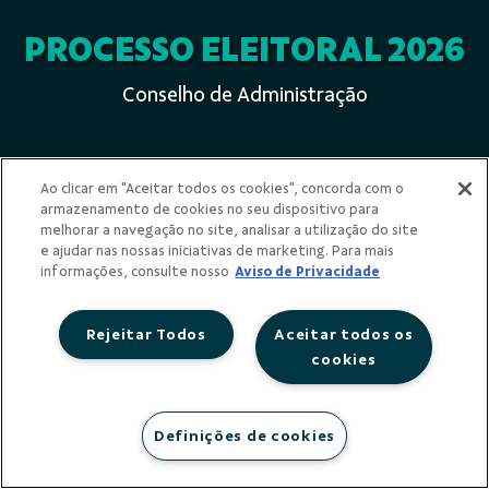
PROCESSO ELEITORAL 2026
Conselho de Administração
Ao clicar em "Aceitar todos os cookies", concorda com o
armazenamento de cookies no seu dispositivo para
melhorar a navegação no site, analisar a utilização do site
e ajudar nas nossas iniciativas de marketing. Para mais
informações, consulte nosso
Aviso de Privacidade
Rejeitar Todos
Aceitar todos os
Critérios de Elegibilidade
cookies
Definições de cookies
Manual de Governança -
Capítulo 10. Critérios de