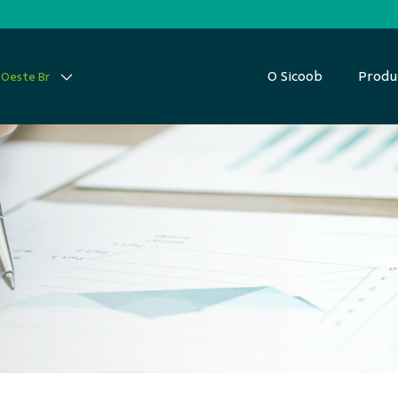
O Sicoob
Produ
-Oeste Br