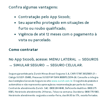
Confira algumas vantagens:
Contratação pelo App Sicoob;
Seu aparelho protegido em situações de
furto ou roubo qualificado;
Vigência de até 12 meses com o pagamento à
vista ou parcelado.
Como contratar
No App Sicoob, acesse: MENU LATERAL → SEGUROS
→ SIMULAR SEGURO → SEGURO CELULAR.
Seguro garantido pela Zurich Minas Brasil Seguros S.A, CNPJ 17.197.385/0001-21 –
Código SUSEP: 05495, Processo SUSEP Nº 15414.900970 /2014-26. Consulte a íntegra
das Condições Gerais do Seguro no site
www.zurich.com.br
. O registro do produto é
automático e não representa aprovação ou recomendação por parte da Susep.
Central de atendimento Zurich: SAC: 0800 284 4848, Deficiente Auditivo: 0800 275
8585, Horário de atendimento: 24 horas, 7 dias na semana; Ouvidoria: 0800 770 1061,
Horário de atendimento: segunda a sexta-feira, das 8h30 às 17h, exceto feriados.