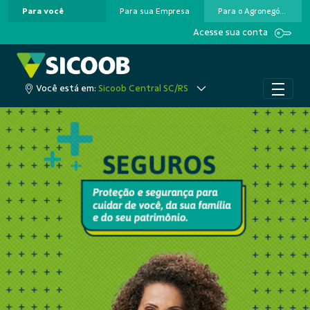
Para você
Para sua Empresa
Para o Agronegócio
Pular para o Conteúdo principal
Acesse sua conta
Você está em:
Sicoob Central SC/RS