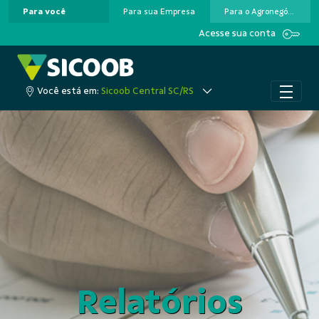
Para você
Para sua Empresa
Para o Agronegócio
Pular para o Conteúdo principal
Acesse sua conta
Você está em:
Sicoob Central SC/RS
Relatórios