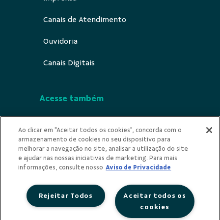
Canais de Atendimento
Ouvidoria
Canais Digitais
Acesse também
Segurança
Ao clicar em "Aceitar todos os cookies", concorda com o
armazenamento de cookies no seu dispositivo para
Indícios de Ilícitude
melhorar a navegação no site, analisar a utilização do site
e ajudar nas nossas iniciativas de marketing. Para mais
Privacidade
informações, consulte nosso
Aviso de Privacidade
Rejeitar Todos
Aceitar todos os
cookies
Redes Sociais