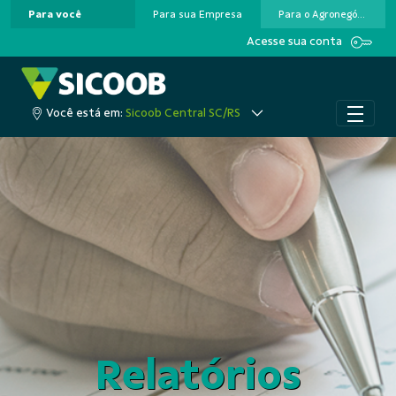
Para você
Para sua Empresa
Para o Agronegócio
Pular para o Conteúdo principal
Acesse sua conta
Você está em:
Sicoob Central SC/RS
Relatórios