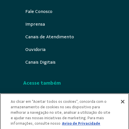
Fale Conosco
Imprensa
Canais de Atendimento
Ouvidoria
Canais Digitais
Acesse também
Segurança
Ao clicar em "Aceitar todos os cookies", concorda com o
armazenamento de cookies no seu dispositivo para
Indícios de Ilícitude
melhorar a navegação no site, analisar a utilização do site
e ajudar nas nossas iniciativas de marketing. Para mais
Privacidade
informações, consulte nosso
Aviso de Privacidade