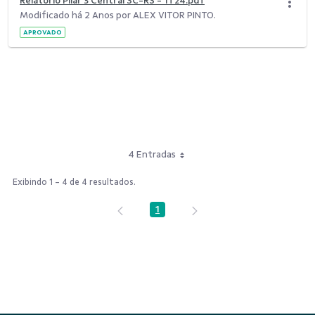
Relatório Pilar 3 Central SC-RS - 1T24.pdf
Modificado há 2 Anos por ALEX VITOR PINTO.
APROVADO
4 Entradas
Exibindo 1 - 4 de 4 resultados.
1
Página