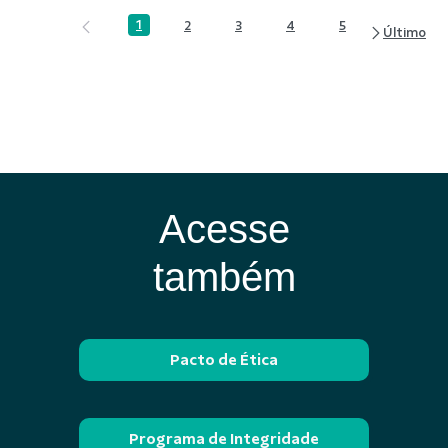
1
2
3
4
5
Página
Página
Página
Página
Página
Acesse
também
Pacto de Ética
Programa de Integridade