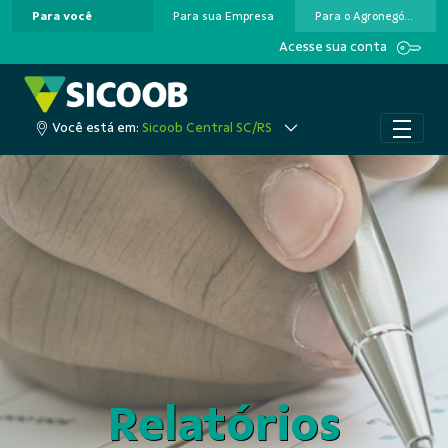
Para você
Para sua Empresa
Para o Agronegócio
Pular para o Conteúdo principal
Acesse sua conta
Você está em:
Sicoob Central SC/RS
Relatórios