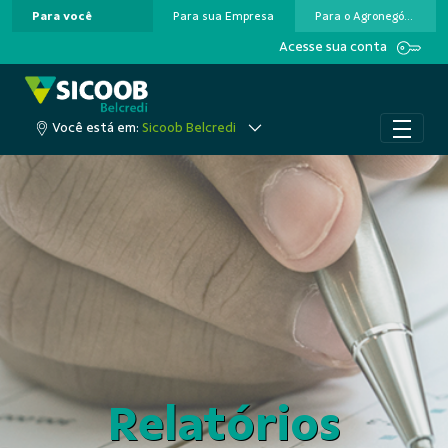
Para você
Para sua Empresa
Para o Agronegócio
Pular para o Conteúdo principal
Acesse sua conta
Você está em:
Sicoob Belcredi
Relatórios