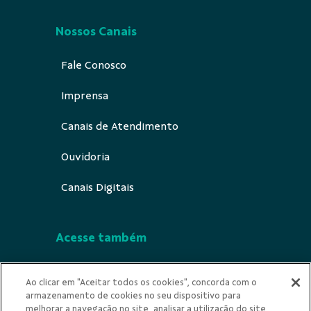
Nossos Canais
Fale Conosco
Imprensa
Canais de Atendimento
Ouvidoria
Canais Digitais
Acesse também
Segurança
Ao clicar em "Aceitar todos os cookies", concorda com o
armazenamento de cookies no seu dispositivo para
Indícios de Ilicitude
melhorar a navegação no site, analisar a utilização do site