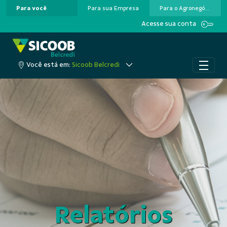
Para você
Para sua Empresa
Para o Agronegócio
Pular para o Conteúdo principal
Acesse sua conta
Você está em:
Sicoob Belcredi
Relatórios