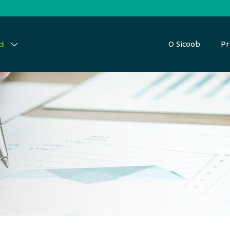
O Sicoob
Pr
di