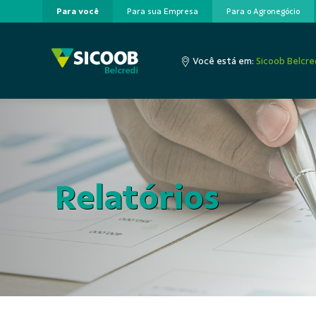
Para você
Para sua Empresa
Para o Agronegócio
Pular para o Conteúdo principal
Você está em:
Sicoob Belcre
Relatórios