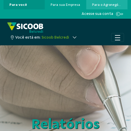
Para você
Para sua Empresa
Para o Agronegócio
Pular para o Conteúdo principal
Acesse sua conta
Você está em:
Sicoob Belcredi
Relatórios