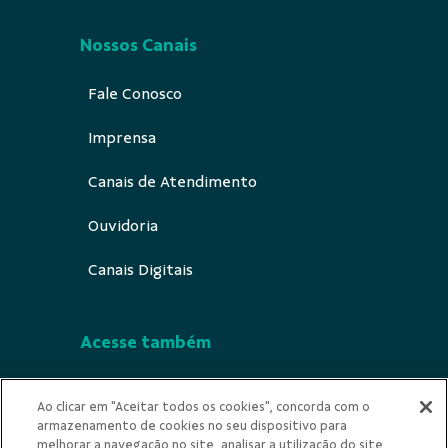
Nossos Canais
Fale Conosco
Imprensa
Canais de Atendimento
Ouvidoria
Canais Digitais
Acesse também
Segurança
Ao clicar em "Aceitar todos os cookies", concorda com o
armazenamento de cookies no seu dispositivo para
Indícios de Ilicitude
melhorar a navegação no site, analisar a utilização do site