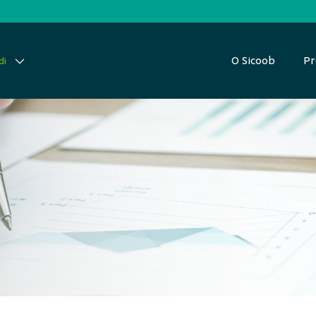
O Sicoob
Pr
di