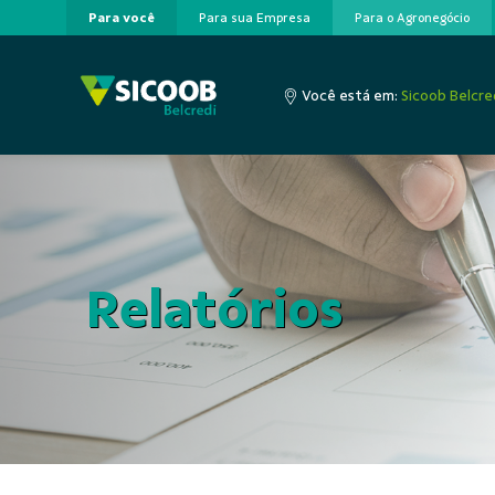
Para você
Para sua Empresa
Para o Agronegócio
Pular para o Conteúdo principal
Você está em:
Sicoob Belcre
Relatórios