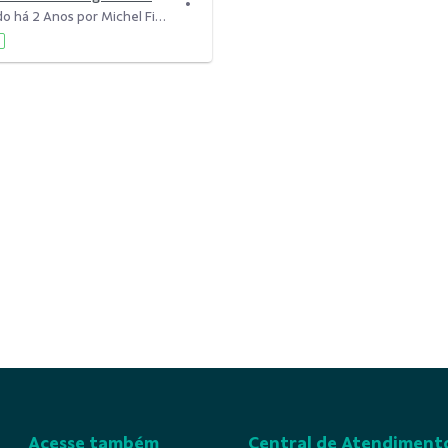
Modificado há 2 Anos por Michel Figueiredo Rezende.
Acesse também
Central de Atendiment