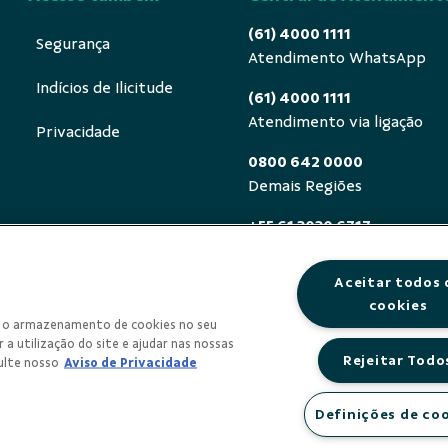
(61) 4000 1111
Segurança
Atendimento WhatsApp
Indícios de Ilicitude
(61) 4000 1111
Atendimento via ligação
Privacidade
0800 642 0000
Demais Regiões
+55 61 3030 6717
Exterior (ligue a cobrar)
Aceitar todos 
0800 940 0458
cookies
Deficientes auditivos ou de
om o armazenamento de cookies no seu
segunda a sexta, das 8h às 
 a utilização do site e ajudar nas nossas
Rejeitar Todo
ulte nosso
Aviso de Privacidade
Definições de co