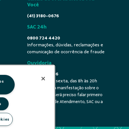
Você
(41) 3180-0676
SAC 24h
0800 724 4420
Informações, dúvidas, reclamações e
comunicação de ocorrência de fraude
Ouvidoria
0800 725 0996
De segunda a sexta, das 8h às 20h
os
É a sua primeira manifestação sobre o
 fala - De
tema? Se sim, será preciso falar primeiro
20h
com a Central de Atendimento, SAC ou a
s
cooperativa.
okies