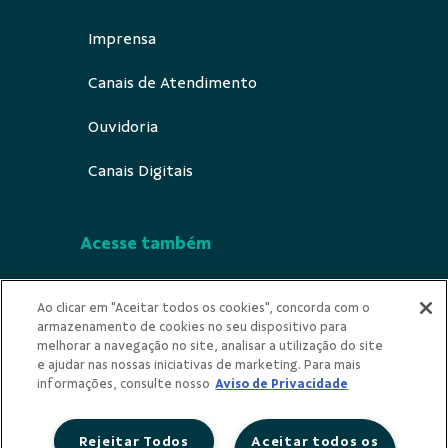
Imprensa
Canais de Atendimento
Ouvidoria
Canais Digitais
Acesse também
Segurança
Ao clicar em "Aceitar todos os cookies", concorda com o
armazenamento de cookies no seu dispositivo para
Indícios de Ilicitude
melhorar a navegação no site, analisar a utilização do site
e ajudar nas nossas iniciativas de marketing. Para mais
Privacidade
informações, consulte nosso
Aviso de Privacidade
Rejeitar Todos
Aceitar todos os