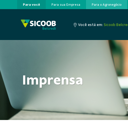
Para você
Para sua Empresa
Para o Agronegócio
Pular para o Conteúdo principal
Você está em:
Sicoob Belcre
Imprensa