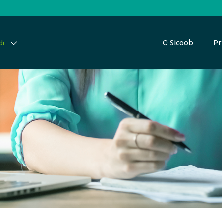
O Sicoob
Pr
di