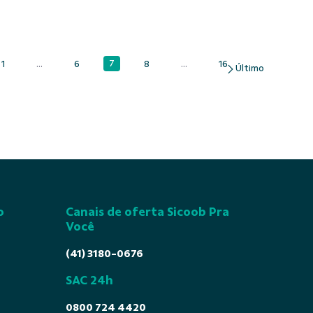
7
1
...
6
8
...
16
Página
Página
Páginas intermediárias Usar ABA para navegar.
Página
Página
Páginas intermediárias Usar A
Página
o
Canais de oferta Sicoob Pra
Você
(41) 3180-0676
SAC 24h
0800 724 4420