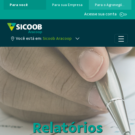
Para você
Para sua Empresa
Para o Agronegócio
Pular para o Conteúdo principal
Acesse sua conta
Você está em:
Sicoob Aracoop
Relatórios