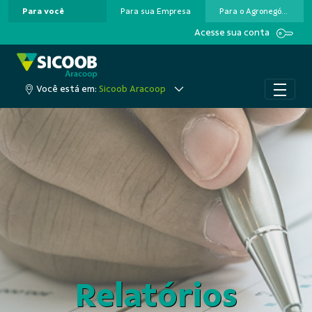
Para você
Para sua Empresa
Para o Agronegócio
Pular para o Conteúdo principal
Acesse sua conta
Você está em:
Sicoob Aracoop
Relatórios