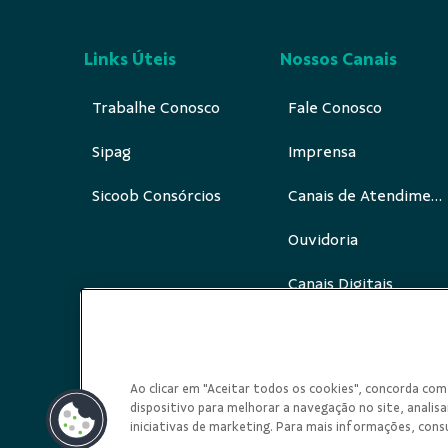
Links Úteis
Nossos Canais
Trabalhe Conosco
Fale Conosco
Sipag
Imprensa
Sicoob Consórcios
Canais de Atendimento
Ouvidoria
Canais Digitais
Redes Sociais
Ao clicar em "Aceitar todos os cookies", concorda c
dispositivo para melhorar a navegação no site, analisar
iniciativas de marketing. Para mais informações, cons