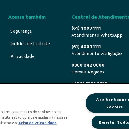
Acesse também
Central de Atendiment
(61) 4000 1111
Segurança
Atendimento WhatsApp
Indícios de Ilicitude
(61) 4000 1111
Atendimento via ligação
Privacidade
0800 642 0000
Demais Regiões
+55 61 3030 6717
Exterior (ligue a cobrar)
Aceitar todos 
0800 940 0458
cookies
Deficientes auditivos ou de
om o armazenamento de cookies no seu
segunda a sexta, das 8h às 
 a utilização do site e ajudar nas nossas
Rejeitar Todo
ulte nosso
Aviso de Privacidade