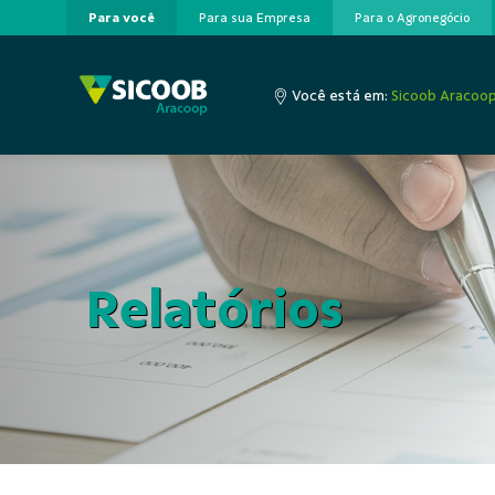
Para você
Para sua Empresa
Para o Agronegócio
Pular para o Conteúdo principal
Você está em:
Sicoob Aracoo
Relatórios