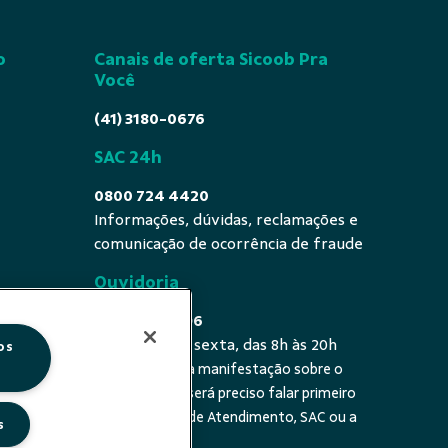
o
Canais de oferta Sicoob Pra
Você
(41) 3180-0676
SAC 24h
0800 724 4420
Informações, dúvidas, reclamações e
comunicação de ocorrência de fraude
Ouvidoria
0800 725 0996
De segunda a sexta, das 8h às 20h
os
É a sua primeira manifestação sobre o
 fala - De
tema? Se sim, será preciso falar primeiro
20h
com a Central de Atendimento, SAC ou a
s
cooperativa.