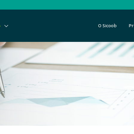
O Sicoob
Pr
p