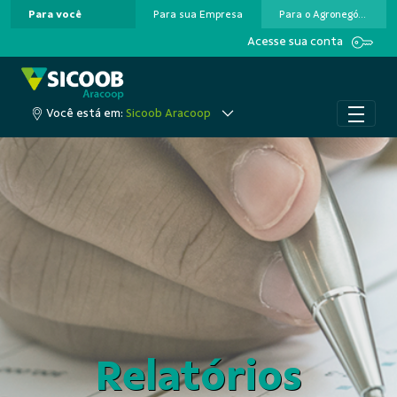
Para você
Para sua Empresa
Para o Agronegócio
Pular para o Conteúdo principal
Acesse sua conta
Você está em:
Sicoob Aracoop
Relatórios