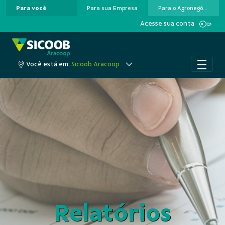
Para você
Para sua Empresa
Para o Agronegócio
Pular para o Conteúdo principal
Acesse sua conta
Você está em:
Sicoob Aracoop
Relatórios