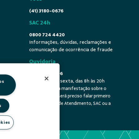
(41) 3180-0676
SAC 24h
0800 724 4420
Informações, dúvidas, reclamações e
comunicação de ocorrência de fraude
Ouvidoria
0800 725 0996
De segunda a sexta, das 8h às 20h
os
É a sua primeira manifestação sobre o
 fala - De
tema? Se sim, será preciso falar primeiro
20h
com a Central de Atendimento, SAC ou a
s
cooperativa.
okies