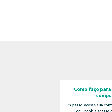
Como faço para 
compu
1º passo: acesse sua con
do Sicoob e acesse q