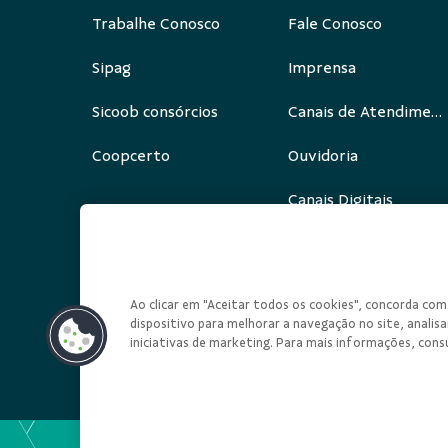
Trabalhe Conosco
Fale Conosco
Sipag
Imprensa
Sicoob consórcios
Canais de Atendimento
Coopcerto
Ouvidoria
Canais Digitais
Redes Sociais
Ao clicar em "Aceitar todos os cookies", concorda c
dispositivo para melhorar a navegação no site, analisar
iniciativas de marketing. Para mais informações, cons