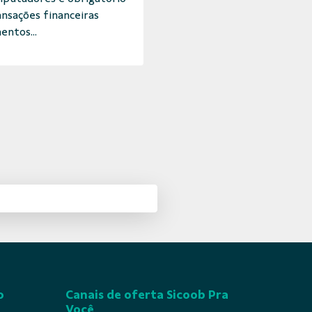
ansações financeiras
entos...
o
Canais de oferta Sicoob Pra
Você