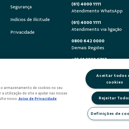
(61) 4000 1111
Segurança
Atendimento WhatsApp
Indícios de Ilícitude
(61) 4000 1111
Atendimento via ligação
Privacidade
0800 642 0000
Demais Regiões
+55 61 3030 6717
Exterior (ligue a cobrar)
Aceitar todos 
0800 940 0458
cookies
Deficientes auditivos ou de
om o armazenamento de cookies no seu
segunda a sexta, das 8h às 
 a utilização do site e ajudar nas nossas
Rejeitar Todo
ulte nosso
Aviso de Privacidade
Definições de co