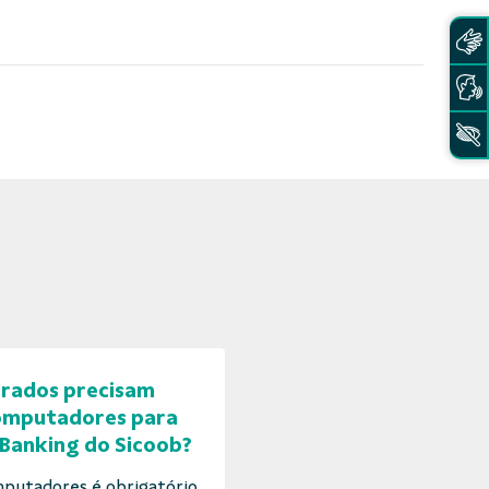
erados precisam
computadores para
 Banking do Sicoob?
putadores é obrigatório