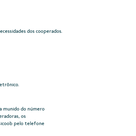
necessidades dos cooperados.
letrônico.
ra munido do número
eradoras, os
icoob pelo telefone