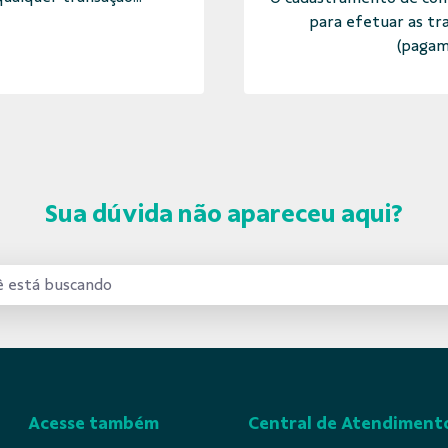
para efetuar as tr
(pagam
Sua dúvida não apareceu aqui?
Acesse também
Central de Atendiment