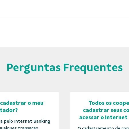
Perguntas Frequentes
cadastrar o meu
Todos os coop
tador?
cadastrar seus 
acessar o Internet
ta pelo Internet Banking
ualquer transação...
O cadastramento de com