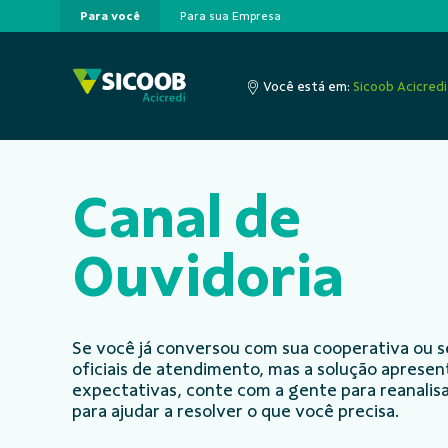
Para você
Para sua Empresa
Pular para o Conteúdo principal
Você está em:
Sicoob Acicredi
Canal de
Ouvidoria
Se você já conversou com sua cooperativa ou s
oficiais de atendimento, mas a solução aprese
expectativas, conte com a gente para reanalisa
para ajudar a resolver o que você precisa.