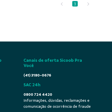
1
Página
o
Canais de oferta Sicoob Pra
Você
(41) 3180-0676
SAC 24h
0800 724 4420
Informações, dúvidas, reclamações e
comunicação de ocorrência de fraude