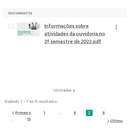
DOCUMENTOS
Informações sobre
atividades da ouvidoria no
2º semestre de 2022.pdf
1 Entradas
Exibindo 7 - 7 de 15 resultados.
7
1
...
6
8
Página
Página
Páginas intermediárias Usar ABA para n
Página
Página
...
15
Páginas intermediárias Usar ABA para navegar.
Página