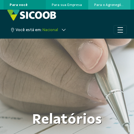
Para você
Para sua Empresa
Para o Agronegócio
Pular para o Conteúdo principal
Acesse sua conta
Você está em:
Nacional
Relatórios