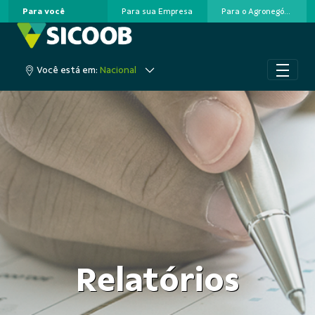
Para você
Para sua Empresa
Para o Agronegócio
Pular para o Conteúdo principal
Acesse sua conta
Você está em:
Nacional
Relatórios