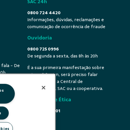
SAC 24h
0800 724 4420
Informações, dúvidas, reclamações e
comunicação de ocorrência de fraude
Ouvidoria
0800 725 0996
De segunda a sexta, das 8h às 20h
 fala - De
É a sua primeira manifestação sobre
20h
o tema? Se sim, será preciso falar
primeiro com a Central de
Atendimento, SAC ou a cooperativa.
os
Comissão de Ética
0800 646 4001
s
Acesse
okies