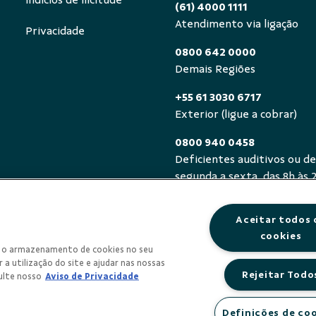
Indícios de Ilicitude
(61) 4000 1111
Atendimento via ligação
Privacidade
0800 642 0000
Demais Regiões
+55 61 3030 6717
Exterior (ligue a cobrar)
0800 940 0458
Deficientes auditivos ou de
segunda a sexta, das 8h às 
Aceitar todos 
cookies
om o armazenamento de cookies no seu
 a utilização do site e ajudar nas nossas
Rejeitar Todo
ulte nosso
Aviso de Privacidade
Definições de co