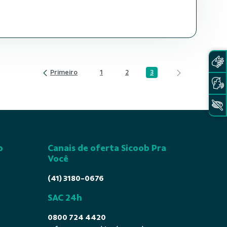
3
1
2
Página
Página
Página
o
Canais de oferta Sicoob Pra
Você
(41) 3180-0676
SAC 24h
0800 724 4420