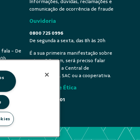
Informações, dúvidas, reclamações e
comunicação de ocorrência de fraude
Ouvidoria
0800 725 0996
De segunda a sexta, das 8h às 20h
 fala - De
É a sua primeira manifestação sobre
20h
o tema? Se sim, será preciso falar
primeiro com a Central de
Atendimento, SAC ou a cooperativa.
os
Comissão de Ética
0800 646 4001
s
Acesse
okies