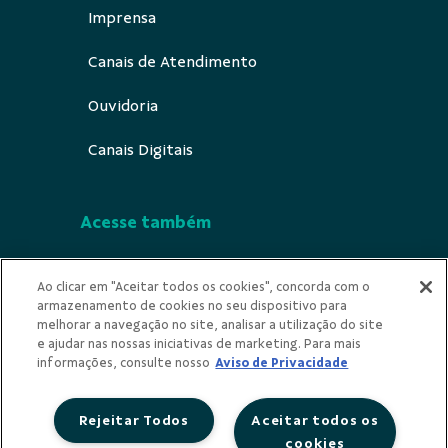
Imprensa
Canais de Atendimento
Ouvidoria
Canais Digitais
Acesse também
Segurança
Ao clicar em "Aceitar todos os cookies", concorda com o
armazenamento de cookies no seu dispositivo para
Indícios de Ilicitude
melhorar a navegação no site, analisar a utilização do site
e ajudar nas nossas iniciativas de marketing. Para mais
Privacidade
informações, consulte nosso
Aviso de Privacidade
Rejeitar Todos
Aceitar todos os
cookies