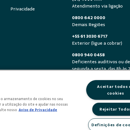
Atendimento via ligação
Privacidade
0800 642 0000
Demais Regiões
+55 61 3030 6717
Exterior (ligue a cobrar)
0800 940 0458
Deficientes auditivos ou de
segunda a sexta, das 8h às 
Aceitar todos 
cookies
om o armazenamento de cookies no seu
 a utilização do site e ajudar nas nossas
Rejeitar Todo
ulte nosso
Aviso de Privacidade
Definições de co