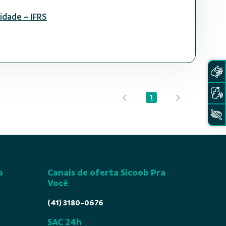
idade - IFRS
1
Página
o
Canais de oferta Sicoob Pra
Você
(41) 3180-0676
SAC 24h