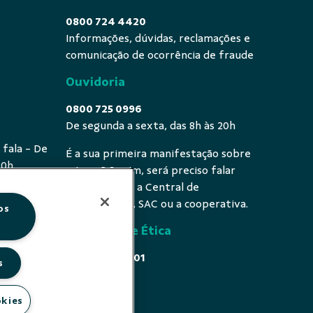
0800 724 4420
Informações, dúvidas, reclamações e
comunicação de ocorrência de fraude
Ouvidoria
0800 725 0996
De segunda a sexta, das 8h às 20h
 fala - De
É a sua primeira manifestação sobre
20h
o tema? Se sim, será preciso falar
primeiro com a Central de
Atendimento, SAC ou a cooperativa.
os
Comissão de Ética
0800 646 4001
s
Acesse
okies