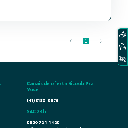
1
Página
o
Canais de oferta Sicoob Pra
Você
(41) 3180-0676
SAC 24h
0800 724 4420