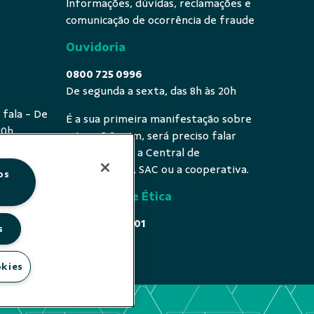
Informações, dúvidas, reclamações e
comunicação de ocorrência de fraude
Ouvidoria
0800 725 0996
De segunda a sexta, das 8h às 20h
 fala - De
É a sua primeira manifestação sobre
20h
o tema? Se sim, será preciso falar
primeiro com a Central de
Atendimento, SAC ou a cooperativa.
os
Comissão de Ética
0800 646 4001
s
Acesse
okies