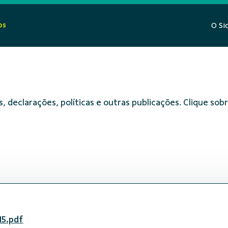
os
O Si
, declarações, políticas e outras publicações. Clique s
15.pdf