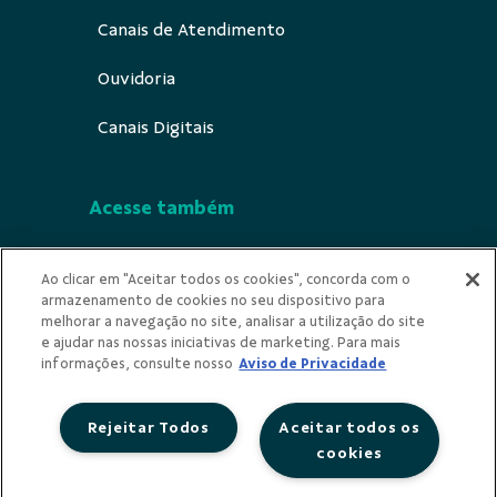
Canais de Atendimento
Ouvidoria
Canais Digitais
Acesse também
Segurança
Ao clicar em "Aceitar todos os cookies", concorda com o
armazenamento de cookies no seu dispositivo para
Indícios de Ilicitude
melhorar a navegação no site, analisar a utilização do site
e ajudar nas nossas iniciativas de marketing. Para mais
Privacidade
informações, consulte nosso
Aviso de Privacidade
Rejeitar Todos
Aceitar todos os
cookies
Redes Sociais