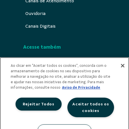
Canais de Atendimento
Ouvidoria
Canais Digitais
Acesse também
Segurança
Ao clicar em "Aceitar todos os cookies", concorda com o
armazenamento de cookies no seu dispositivo para
Indícios de Ilicitude
melhorar a navegação no site, analisar a utilização do site
e ajudar nas nossas iniciativas de marketing. Para mais
Privacidade
informações, consulte nosso
Aviso de Privacidade
Rejeitar Todos
Aceitar todos os
cookies
Redes Sociais