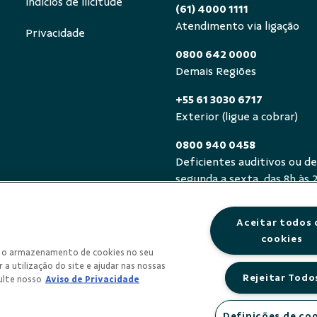
Indícios de Ilicitude
(61) 4000 1111
Atendimento via ligação
Privacidade
0800 642 0000
Demais Regiões
+55 61 3030 6717
Exterior (ligue a cobrar)
0800 940 0458
Deficientes auditivos ou de
segunda a sexta, das 8h às 
Aceitar todos 
cookies
om o armazenamento de cookies no seu
 a utilização do site e ajudar nas nossas
Rejeitar Todo
ulte nosso
Aviso de Privacidade
Definições de co