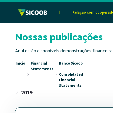
Pular para o Conteúdo principal
|
Relação com cooperad
Nossas publicações
Aqui estão disponíveis demonstrações financeiras
Início
Financial
Banco Sicoob
Statements
–
Consolidated
Financial
Statements
2019