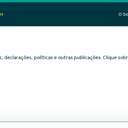
os
O Si
, declarações, políticas e outras publicações. Clique s