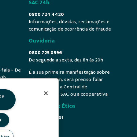
SAC 24h
0800 724 4420
Informações, dúvidas, reclamações e
comunicação de ocorrência de fraude
Ouvidoria
0800 725 0996
De segunda a sexta, das 8h às 20h
 fala - De
É a sua primeira manifestação sobre
20h
o tema? Se sim, será preciso falar
primeiro com a Central de
Atendimento, SAC ou a cooperativa.
os
Comissão de Ética
0800 646 4001
s
Acesse
okies