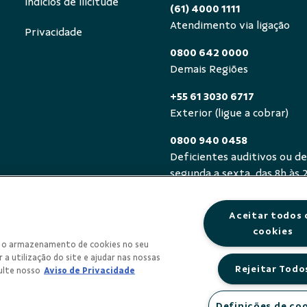
Indícios de Ilicitude
(61) 4000 1111
Atendimento via ligação
Privacidade
0800 642 0000
Demais Regiões
+55 61 3030 6717
Exterior (ligue a cobrar)
0800 940 0458
Deficientes auditivos ou de
segunda a sexta, das 8h às 
Aceitar todos 
cookies
om o armazenamento de cookies no seu
 a utilização do site e ajudar nas nossas
Rejeitar Todo
ulte nosso
Aviso de Privacidade
Definições de co