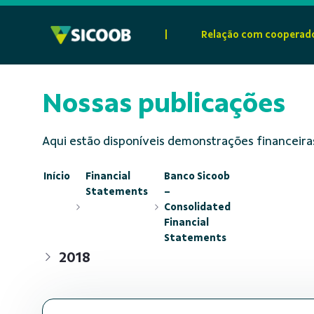
Pular para o Conteúdo principal
|
Relação com cooperad
Nossas publicações
Aqui estão disponíveis demonstrações financeiras
Início
Financial
Banco Sicoob
Statements
–
Consolidated
Financial
Statements
2018