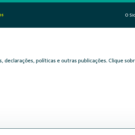
os
O Si
, declarações, políticas e outras publicações. Clique s