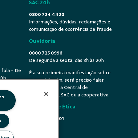
SAC 24h
0800 724 4420
Informações, dúvidas, reclamações e
comunicação de ocorrência de fraude
Ouvidoria
0800 725 0996
De segunda a sexta, das 8h às 20h
 fala - De
É a sua primeira manifestação sobre
20h
o tema? Se sim, será preciso falar
primeiro com a Central de
Atendimento, SAC ou a cooperativa.
os
Comissão de Ética
0800 646 4001
s
Acesse
okies