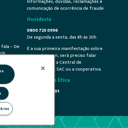
Informações, dúvidas, reclamações e
comunicação de ocorrência de fraude
Ouvidoria
0800 725 0996
De segunda a sexta, das 8h às 20h
 fala - De
É a sua primeira manifestação sobre
20h
o tema? Se sim, será preciso falar
primeiro com a Central de
Atendimento, SAC ou a cooperativa.
os
Comissão de Ética
0800 646 4001
s
Acesse
okies