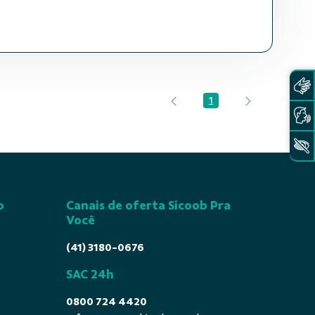
1
Página
o
Canais de oferta Sicoob Pra
Você
(41) 3180-0676
SAC 24h
0800 724 4420