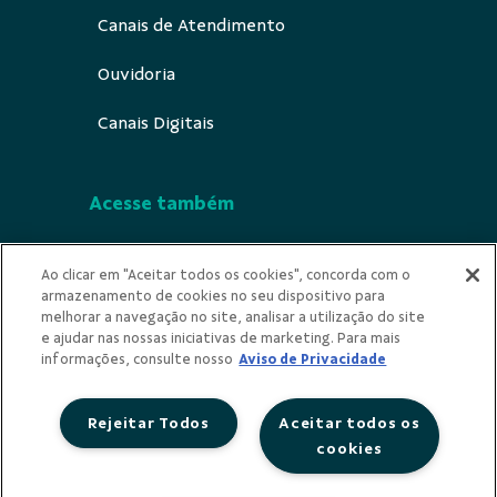
Canais de Atendimento
Ouvidoria
Canais Digitais
Acesse também
Segurança
Ao clicar em "Aceitar todos os cookies", concorda com o
armazenamento de cookies no seu dispositivo para
Indícios de Ilicitude
melhorar a navegação no site, analisar a utilização do site
e ajudar nas nossas iniciativas de marketing. Para mais
Privacidade
informações, consulte nosso
Aviso de Privacidade
Rejeitar Todos
Aceitar todos os
cookies
Redes Sociais