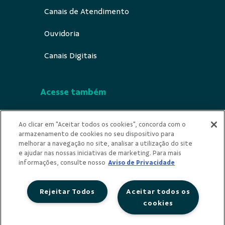
Canais de Atendimento
Ouvidoria
Canais Digitais
Acesse também
Segurança
Ao clicar em "Aceitar todos os cookies", concorda com o
armazenamento de cookies no seu dispositivo para
Indícios de Ilicitude
melhorar a navegação no site, analisar a utilização do site
e ajudar nas nossas iniciativas de marketing. Para mais
Privacidade
informações, consulte nosso
Aviso de Privacidade
Rejeitar Todos
Aceitar todos os
cookies
Redes Sociais