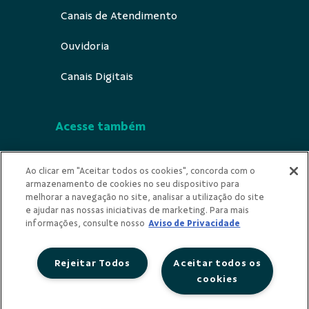
Canais de Atendimento
Ouvidoria
Canais Digitais
Acesse também
Segurança
Ao clicar em "Aceitar todos os cookies", concorda com o
armazenamento de cookies no seu dispositivo para
Indícios de Ilicitude
melhorar a navegação no site, analisar a utilização do site
e ajudar nas nossas iniciativas de marketing. Para mais
Privacidade
informações, consulte nosso
Aviso de Privacidade
Rejeitar Todos
Aceitar todos os
cookies
Redes Sociais