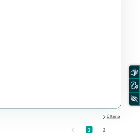
1
2
Página
Página