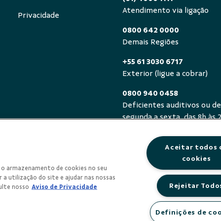
Atendimento via ligação
Privacidade
0800 642 0000
Demais Regiões
+55 61 3030 6717
Exterior (ligue a cobrar)
0800 940 0458
Deficientes auditivos ou de
segunda a sexta, das 8h às 
Aceitar todos 
cookies
om o armazenamento de cookies no seu
 a utilização do site e ajudar nas nossas
Rejeitar Todo
ulte nosso
Aviso de Privacidade
Definições de co