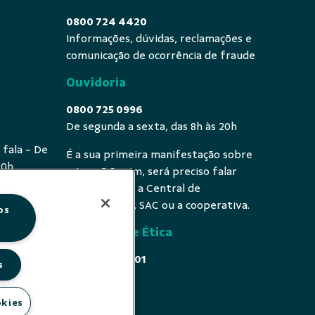
0800 724 4420
Informações, dúvidas, reclamações e
comunicação de ocorrência de fraude
Ouvidoria
0800 725 0996
De segunda a sexta, das 8h às 20h
 fala - De
É a sua primeira manifestação sobre
20h
o tema? Se sim, será preciso falar
primeiro com a Central de
Atendimento, SAC ou a cooperativa.
os
Comissão de Ética
0800 646 4001
s
Acesse
okies