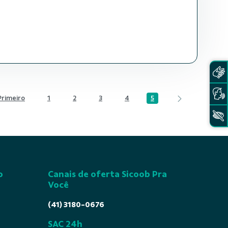
5
1
2
3
4
Página
Página
Página
Página
Página
o
Canais de oferta Sicoob Pra
Você
(41) 3180-0676
SAC 24h