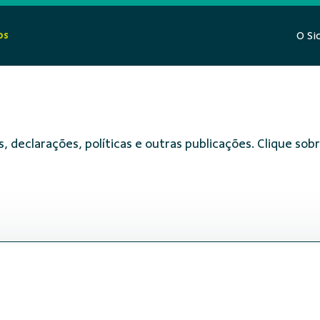
os
O Si
, declarações, políticas e outras publicações. Clique s